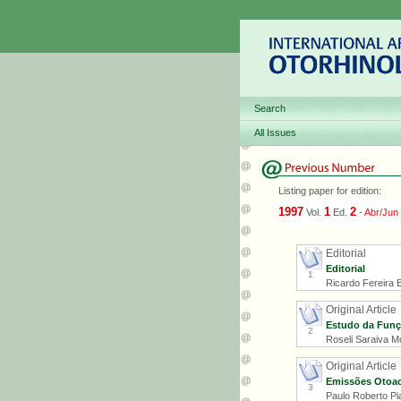
Search
All Issues
Listing paper for edition:
1997
1
2
Vol.
Ed.
-
Abr/Jun
Editorial
Editorial
1
Ricardo Fereira B
Original Article
Estudo da Funç
2
Roseli Saraiva M
Original Article
Emissões Otoacú
3
Paulo Roberto Pia