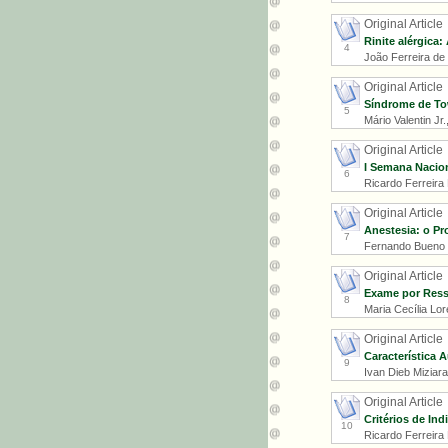
Original Article
Rinite alérgica:
4
João Ferreira de 
Original Article
Síndrome de To
5
Mário Valentin Jr
Original Article
I Semana Nacio
6
Ricardo Ferreira
Original Article
Anestesia: o Pr
7
Fernando Bueno P
Original Article
Exame por Ress
8
Maria Cecília Lor
Original Article
Característica 
9
Ivan Dieb Miziara
Original Article
Critérios de Ind
10
Ricardo Ferreira