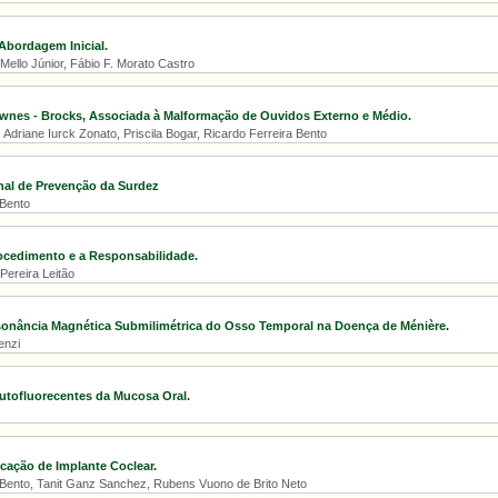
 Abordagem Inicial.
Mello Júnior, Fábio F. Morato Castro
wnes - Brocks, Associada à Malformação de Ouvidos Externo e Médio.
., Adriane Iurck Zonato, Priscila Bogar, Ricardo Ferreira Bento
nal de Prevenção da Surdez
 Bento
ocedimento e a Responsabilidade.
ereira Leitão
onância Magnética Submilimétrica do Osso Temporal na Doença de Ménière.
enzi
Autofluorecentes da Mucosa Oral.
icação de Implante Coclear.
 Bento, Tanit Ganz Sanchez, Rubens Vuono de Brito Neto