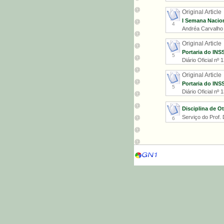
Original Article
I Semana Nacion
4
Andréa Carvalho
Original Article
Portaria do INS
5
Diário Oficial n
Original Article
Portaria do INS
5
Diário Oficial n
Disciplina de O
Serviço do Prof. D
6