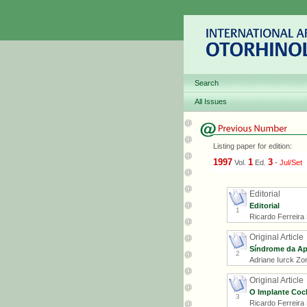
Search
All Issues
Listing paper for edition:
1997
1
3
Vol.
Ed.
-
Jul/Set
Editorial
Editorial
1
Ricardo Ferreira 
Original Article
Síndrome da Apn
2
Adriane Iurck Zo
Original Article
O Implante Cocl
3
Ricardo Ferreira