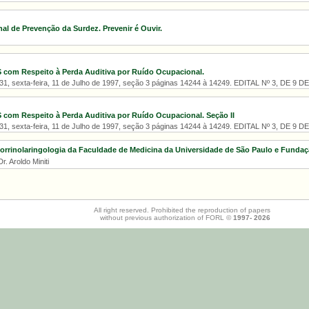
al de Prevenção da Surdez. Prevenir é Ouvir.
S com Respeito à Perda Auditiva por Ruído Ocupacional.
º 131, sexta-feira, 11 de Julho de 1997, seção 3 páginas 14244 à 14249. EDITAL Nº 3, DE 9
S com Respeito à Perda Auditiva por Ruído Ocupacional. Seção II
º 131, sexta-feira, 11 de Julho de 1997, seção 3 páginas 14244 à 14249. EDITAL Nº 3, DE 9
torrinolaringologia da Faculdade de Medicina da Universidade de São Paulo e Fundaç
r. Aroldo Miniti
All right reserved. Prohibited the reproduction of papers
without previous authorization of FORL ©
1997-
2026