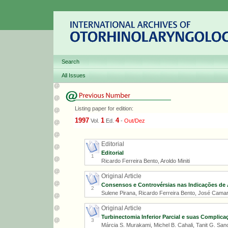
Search
All Issues
Listing paper for edition:
1997
1
4
Vol.
Ed.
-
Out/Dez
Editorial
Editorial
1
Ricardo Ferreira Bento, Aroldo Miniti
Original Article
Consensos e Controvérsias nas Indicações de 
2
Sulene Pirana, Ricardo Ferreira Bento, José Cama
Original Article
Turbinectomia Inferior Parcial e suas Complic
3
Márcia S. Murakami, Michel B. Cahali, Tanit G. S