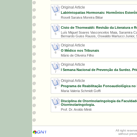
Original Article
Labirintopatias Hormonais: Hormônios Esterói
4
Roseli Saraiva Moreira Bittar
Cisto de Thornwaldt: Revisão da Literatura e 
Luís Miguel Soares Vasconcelos Maia, Saramira Ca
5
Bernardo Guiss Rausis, Oswaldo Martucci Junior, S
Original Article
O Médico nos Tribunais
6
Mário de Oliveira Filho
Original Article
I Semana Nacional de Prevenção da Surdez. P
7
Original Article
Programa de Reabilitação Fonoaudiológica no 
8
Maria Valeria Schmidt Goffi
Disciplina de Otorrinolaringologia da Faculda
Otorrinolaringologia.
9
Prof. Dr. Aroldo Miniti
All right reser
without prev