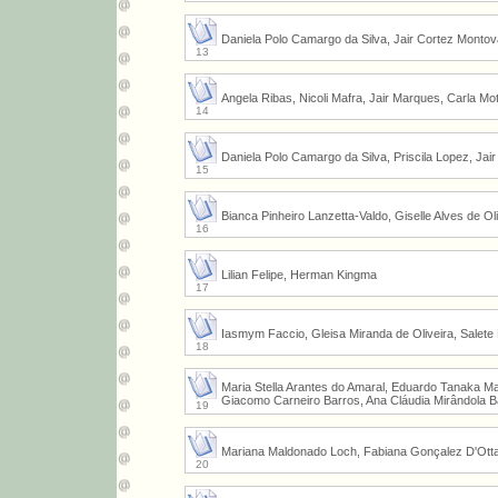
Daniela Polo Camargo da Silva, Jair Cortez Montov
13
Angela Ribas, Nicoli Mafra, Jair Marques, Carla Mo
14
Daniela Polo Camargo da Silva, Priscila Lopez, Jai
15
Bianca Pinheiro Lanzetta-Valdo, Giselle Alves de O
16
Lilian Felipe, Herman Kingma
17
Iasmym Faccio, Gleisa Miranda de Oliveira, Salete
18
Maria Stella Arantes do Amaral, Eduardo Tanaka M
Giacomo Carneiro Barros, Ana Cláudia Mirândola 
19
Mariana Maldonado Loch, Fabiana Gonçalez D'Ott
20