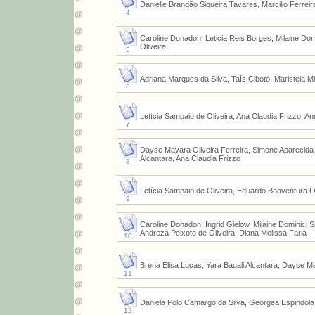
Danielle Brandão Siqueira Tavares, Marcilio Ferrei
4
Caroline Donadon, Leticia Reis Borges, Milaine Dom
Oliveira
5
Adriana Marques da Silva, Taís Ciboto, Maristela 
6
Letícia Sampaio de Oliveira, Ana Claudia Frizzo, Ann
7
Dayse Mayara Oliveira Ferreira, Simone Aparecida Ca
Alcantara, Ana Claudia Frizzo
8
Letícia Sampaio de Oliveira, Eduardo Boaventura O
9
Caroline Donadon, Ingrid Gielow, Milaine Dominici 
Andreza Peixoto de Oliveira, Diana Melissa Faria
10
Brena Elisa Lucas, Yara Bagali Alcantara, Dayse May
11
Daniela Polo Camargo da Silva, Georgea Espindola 
12