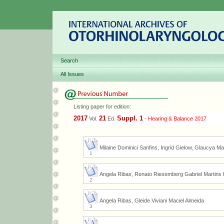
Search
All Issues
Listing paper for edition:
2017
21
Suppl. 1
Vol.
Ed.
-
Hearing & Balance 2017
Milaine Dominici Sanfins, Ingrid Gielow, Glaucya M
1
Angela Ribas, Renato Riesemberg Gabriel Martins Fi
2
Angela Ribas, Gleide Viviani Maciel Almeida
3