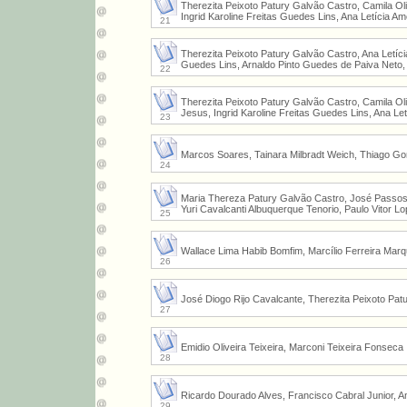
Therezita Peixoto Patury Galvão Castro, Camila Ol
Ingrid Karoline Freitas Guedes Lins, Ana Letícia 
21
Therezita Peixoto Patury Galvão Castro, Ana Letíci
Guedes Lins, Arnaldo Pinto Guedes de Paiva Neto,
22
Therezita Peixoto Patury Galvão Castro, Camila Ol
Jesus, Ingrid Karoline Freitas Guedes Lins, Ana Le
23
Marcos Soares, Tainara Milbradt Weich, Thiago Go
24
Maria Thereza Patury Galvão Castro, José Passos d
Yuri Cavalcanti Albuquerque Tenorio, Paulo Vitor 
25
Wallace Lima Habib Bomfim, Marcílio Ferreira Marq
26
José Diogo Rijo Cavalcante, Therezita Peixoto Pa
27
Emidio Oliveira Teixeira, Marconi Teixeira Fonseca
28
Ricardo Dourado Alves, Francisco Cabral Junior, A
29