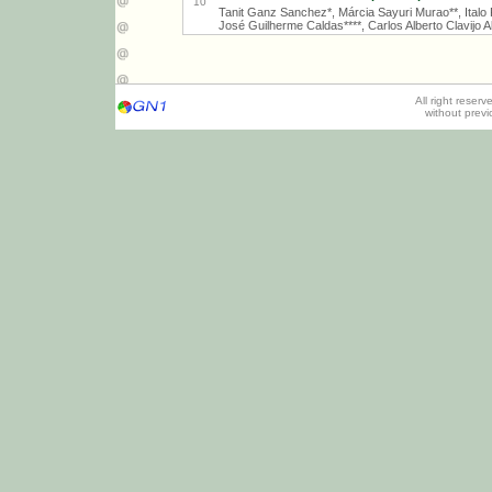
10
Tanit Ganz Sanchez*, Márcia Sayuri Murao**, Italo R
José Guilherme Caldas****, Carlos Alberto Clavijo Al
All right reser
without prev