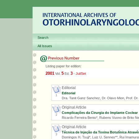
Search
All Issues
Listing paper for edition:
2001
5
3
Vol.
Ed.
-
Jul/Set
Editorial
Editorial
1
Dra. Tanit Ganz Sanchez, Dr. Olavo Mion, Prof. Dr. R
Original Article
Complicações da Cirurgia do Implante Coclear
2
Ricardo Ferreira Bento*, Rubens Vuono de Brito Ne
Original Article
Técnica de Injeção da Toxina Botulínica Atrav
3
Domingos H. Tsuji*, Luiz U. Sennes**, Rui Imamura*