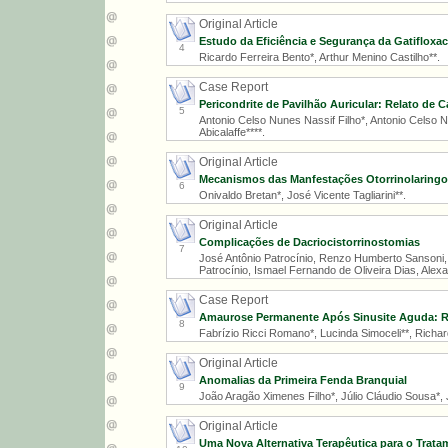
Original Article
Estudo da Eficiência e Segurança da Gatifloxa
4
Ricardo Ferreira Bento*, Arthur Menino Castilho**.
Case Report
Pericondrite de Pavilhão Auricular: Relato de 
5
Antonio Celso Nunes Nassif Filho*, Antonio Celso N
Abicalaffe****.
Original Article
Mecanismos das Manfestações Otorrinolaringo
6
Onivaldo Bretan*, José Vicente Tagliarini**.
Original Article
Complicações de Dacriocistorrinostomias
7
José Antônio Patrocínio, Renzo Humberto Sansoni
Patrocínio, Ismael Fernando de Oliveira Dias, Ale
Case Report
Amaurose Permanente Após Sinusite Aguda: R
8
Fabrízio Ricci Romano*, Lucinda Simoceli**, Richa
Original Article
Anomalias da Primeira Fenda Branquial
9
João Aragão Ximenes Filho*, Júlio Cláudio Sousa*, J
Original Article
Uma Nova Alternativa Terapêutica para o Trat