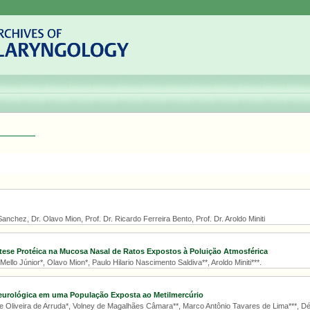
anchez, Dr. Olavo Mion, Prof. Dr. Ricardo Ferreira Bento, Prof. Dr. Aroldo Miniti
ese Protéica na Mucosa Nasal de Ratos Expostos à Poluição Atmosférica
Mello Júnior*, Olavo Mion*, Paulo Hilario Nascimento Saldiva**, Aroldo Miniti***.
eurológica em uma População Exposta ao Metilmercúrio
Oliveira de Arruda*, Volney de Magalhães Câmara**, Marco Antônio Tavares de Lima***, Débo