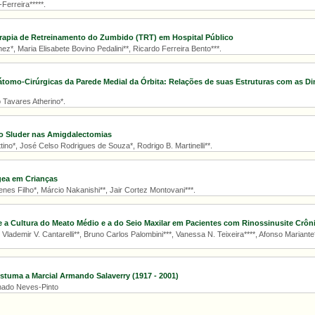
erreira*****.
rapia de Retreinamento do Zumbido (TRT) em Hospital Público
z*, Maria Elisabete Bovino Pedalini**, Ricardo Ferreira Bento***.
tomo-Cirúrgicas da Parede Medial da Órbita: Relações de suas Estruturas com as Di
 Tavares Atherino*.
o Sluder nas Amigdalectomias
tino*, José Celso Rodrigues de Souza*, Rodrigo B. Martinelli**.
gea em Crianças
es Filho*, Márcio Nakanishi**, Jair Cortez Montovani***.
e a Cultura do Meato Médio e a do Seio Maxilar em Pacientes com Rinossinusite Crôn
, Vlademir V. Cantarelli**, Bruno Carlos Palombini***, Vanessa N. Teixeira****, Afonso Mariante*
uma a Marcial Armando Salaverry (1917 - 2001)
hado Neves-Pinto