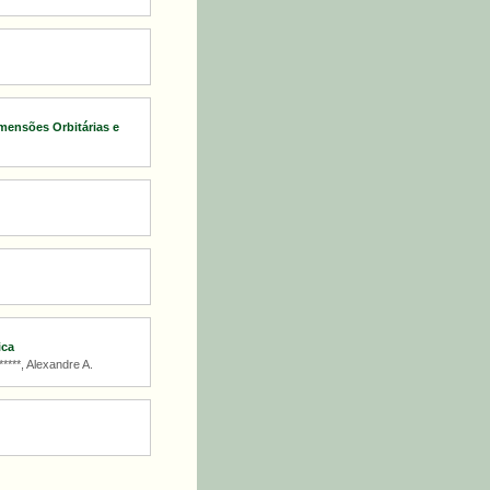
mensões Orbitárias e
ica
****, Alexandre A.