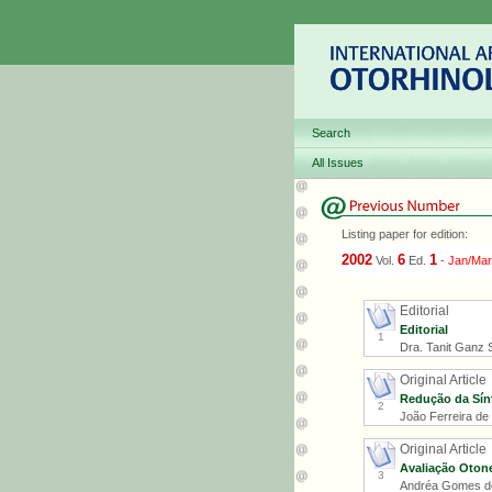
Search
All Issues
Listing paper for edition:
2002
6
1
Vol.
Ed.
-
Jan/Mar
Editorial
Editorial
1
Dra. Tanit Ganz S
Original Article
Redução da Sínt
2
João Ferreira de 
Original Article
Avaliação Oton
3
Andréa Gomes de 