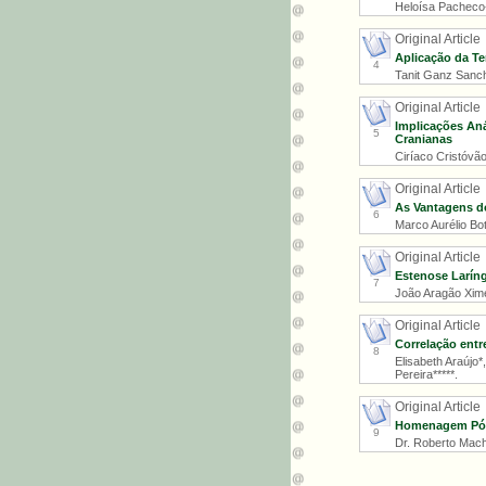
Heloísa Pacheco-F
Original Article
Aplicação da Te
4
Tanit Ganz Sanche
Original Article
Implicações Aná
5
Cranianas
Ciríaco Cristóvão
Original Article
As Vantagens d
6
Marco Aurélio Bot
Original Article
Estenose Larín
7
João Aragão Ximen
Original Article
Correlação entr
8
Elisabeth Araújo*
Pereira*****.
Original Article
Homenagem Póst
9
Dr. Roberto Mac