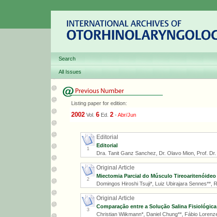
Search
All Issues
Listing paper for edition:
2002
6
2
Vol.
Ed.
-
Abr/Jun
Editorial
Editorial
1
Dra. Tanit Ganz Sanchez, Dr. Olavo Mion, Prof. Dr. R
Original Article
Miectomia Parcial do Músculo Tireoaritenóide
2
Domingos Hiroshi Tsuji*, Luiz Ubirajara Sennes**, R
Original Article
Comparação entre a Solução Salina Fisiológic
3
Christian Wiikmann*, Daniel Chung**, Fábio Lorenze