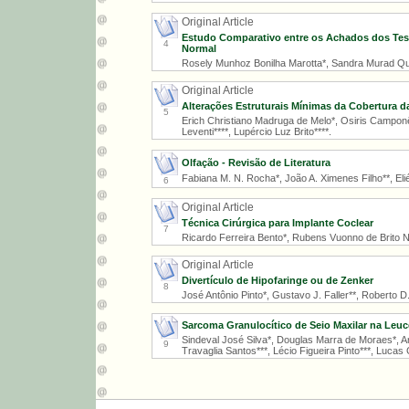
Original Article
Estudo Comparativo entre os Achados dos Tes
4
Normal
Rosely Munhoz Bonilha Marotta*, Sandra Murad Quin
Original Article
Alterações Estruturais Mínimas da Cobertura d
5
Erich Christiano Madruga de Melo*, Osiris Camponês
Leventi****, Lupércio Luz Brito****.
Olfação - Revisão de Literatura
Fabiana M. N. Rocha*, João A. Ximenes Filho**, Eliéz
6
Original Article
Técnica Cirúrgica para Implante Coclear
7
Ricardo Ferreira Bento*, Rubens Vuonno de Brito Ne
Original Article
Divertículo de Hipofaringe ou de Zenker
8
José Antônio Pinto*, Gustavo J. Faller**, Roberto D.
Sarcoma Granulocítico de Seio Maxilar na Leuc
Sindeval José Silva*, Douglas Marra de Moraes*, A
9
Travaglia Santos***, Lécio Figueira Pinto***, Lucas