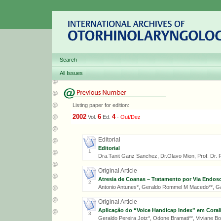
Search
All Issues
Listing paper for edition:
2002
6
4
Vol.
Ed.
-
Out/Dez
Editorial
Editorial
1
Dra.Tanit Ganz Sanchez, Dr.Olavo Mion, Prof. Dr. Ri
Original Article
Atresia de Coanas – Tratamento por Via Endos
2
Antonio Antunes*, Geraldo Rommel M Macedo**, Gabr
Original Article
Aplicação do “Voice Handicap Index” em Coral
3
Geraldo Pereira Jotz*, Odone Bramati**, Viviane Bom