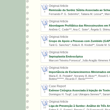
Original Article
Remissão da Surdez Súbita Associada ao Schw
4
Fernando P. G. Sobrinho*, Tatiana M. Lessa**, Marcu
Original Article
Abordagem Profilática das Rinossinusites em 
5
Antônio C. Cedin***, Ana C. Soter*, Ângela S. Shimuta
Original Article
Grupo de Apoio a Pessoas com Zumbido (GAPZ)
6
Tanit G. Sanchez*, Keila A. B. Knobel**, Gisele M. S. 
Original Article
Septoplastia Endoscópica
7
Marconi Teixeira Fonseca*, João Aragão Ximenes Fi
Original Article
Importância de Esclarecimentos Ministrados em
8
Maria E. B. Pedalini*, Noraney B. Alvez**, Roseli S. M
Bottino*******, Ricardo F. Bento********.
Case Report
Exérese Cirúrgica Associada à Injeção de Tox
9
Domingos H. Tsuji*, Luiz Ubirajara Sennes**, Saram
Original Article
Liga de Prevenção à Surdez: Análise de Três A
10
Felipe S. G. Fortes*, Renata C. Di Franceso**, Ricard